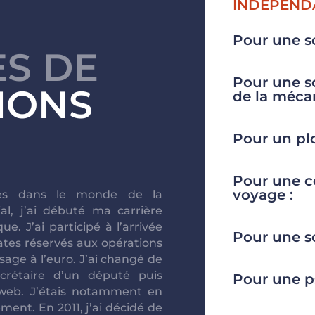
INDÉPEND
Pour une so
S DE
Pour une so
IONS
de la méca
Pour un plo
Pour une c
voyage :
des dans le monde de la
l, j’ai débuté ma carrière
e. J’ai participé à l’arrivée
Pour une so
tes réservés aux opérations
sage à l’euro. J’ai changé de
rétaire d’un député puis
Pour une p
web. J’étais notamment en
ment. En 2011, j’ai décidé de