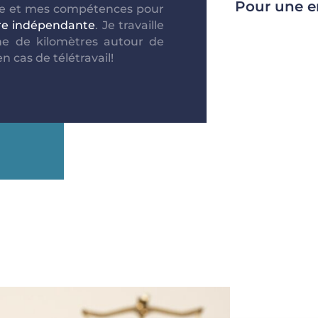
Pour une en
ce et mes compétences pour
ire indépendante
. Je travaille
ne de kilomètres autour de
n cas de télétravail!