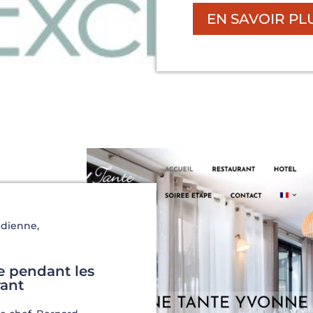
EN SAVOIR PL
idienne
,
e pendant les
rant