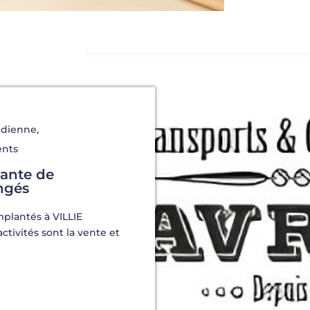
idienne
,
ents
tante de
ngés
plantés à VILLIE
tivités sont la vente et