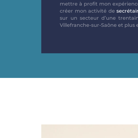
mettre à profit mon expérien
créer mon activité de
secréta
sur un secteur d’une trentai
Villefranche-sur-Saône et plus e